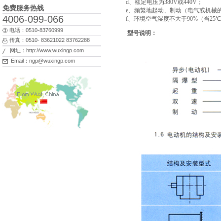
d
、额定电压为
380V
或
440V
；
免费服务热线
e
、频繁地起动、制动（电气或机械
4006-099-066
f
、环境空气湿度不大于
90%
（当
25
电话：0510-83760999
型号说明：
传真：0510- 83621022 83762288
网址：http://www.wuxingp.com
Email：ngp@wuxingp.com