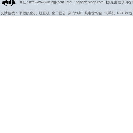
网址：http://www.wuxingp.com Email：ngp@wuxingp.com 【您是第
位访问者
友情链接：
平板硫化机
矫直机
化工设备
蒸汽锅炉
风电齿轮箱
气浮机
IGBT制造