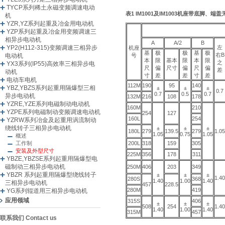
TYCP系列稀土永磁变频调速电动
表1 IM1001及IM1003机座带底脚、
机
YZR,YZ系列起重及冶金用电动机
YZP系列起重及冶金用变频调速三
相异步电动机
A
A/2
B
YP2(H112-315)变频调速三相异步
左
机座
基
极
极
基
极
右B
电动机
号
本
限
基本
限
本
限
之
YX3系列(IP55)高效率三相异步电
尺
偏
尺寸
偏
尺
偏
差
动机
寸
差
差
寸
差
电动车电机
112M
190
95
140
YBZ,YBZS系列起重用隔爆型三相
±
±
±
0.7
0.7
0.5
0.7
异步电动机
132M
216
108
178
YZRE,YZE系列电磁制动电动机
160M
210
YZPE系列电磁制动变频调速电动机
254
127
160L
254
YZRW系列冶金及起重用涡流制动
绕线转子三相异步电动机
±
±
±
180L
279
139.5
279
1.05
1.05
0.75
1.05
概述
工作制
200L
318
159
305
安装及外型尺寸
225M
356
178
311
YBZE,YBZSE系列起重用隔爆型电
磁制动三相异步电动机
250M
406
203
349
YBZR 系列起重用隔爆型绕线转子
±
±
±
1.40
280S
368
1.40
1.00
1.40
三相异步电动机
457
228.5
280M
419
YG系列辊道用三相异步电动机
应用领域
315S
406
±
±
±
508
254
1.40
1.40
1.00
1.40
315M
457
联系我们 Contact us