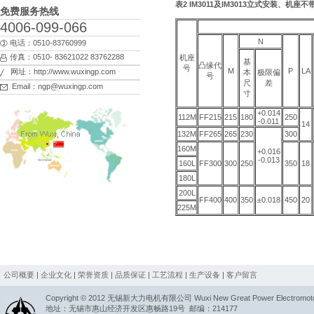
表2 IM3011及IM3013立式安装、
免费服务热线
4006-099-066
N
电话：0510-83760999
传真：0510- 83621022 83762288
机座
基
凸缘代
号
M
P
LA
网址：http://www.wuxingp.com
本
极限偏
号
尺
差
Email：ngp@wuxingp.com
寸
+0.014
112M
FF215
215
180
250
-0.011
14
132M
FF265
265
230
300
160M
+0.016
-0.013
160L
FF300
300
250
350
18
180L
200L
FF400
400
350
±0.018
450
20
225M
公司概要
|
企业文化
|
荣誉资质
|
品质保证
|
工艺流程
|
生产设备
|
客户留言
Copyright © 2012 无锡新大力电机有限公司 Wuxi New Great Power Electromotor Co.
地址：无锡市惠山经济开发区惠畅路19号 邮编：214177