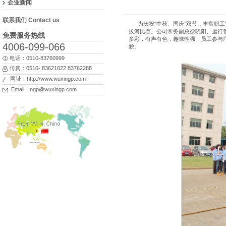
企业新闻
联系我们 Contact us
为庆祝“中秋、国庆”双节，丰富职工文
拔河比赛。公司常务副总徐晓阳、运行
免费服务热线
多彩，有声有色，趣味性强，员工参与
4006-099-066
貌。
电话：0510-83760999
传真：0510- 83621022 83762288
网址：http://www.wuxingp.com
Email：ngp@wuxingp.com