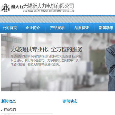
公司首页
企业简介
产品展示
品质保证
新闻动态
新闻动态
新闻动态
行业动态