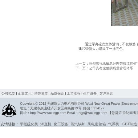
通过举办这次文体活动，不仅锻炼了职
建和谐新大力增添了一抹亮色。
上一页：热烈庆祝徐敏总经理荣获江苏省“
下一页：公司具有完整的质量管理体系
公司概要
|
企业文化
|
荣誉资质
|
品质保证
|
工艺流程
|
生产设备
|
客户留言
Copyright © 2012 无锡新大力电机有限公司 Wuxi New Great Power Electromotor Co.
地址：无锡市惠山经济开发区惠畅路19号 邮编：214177
网址：http://www.wuxingp.com Email：ngp@wuxingp.com 【您是第
位访问者
友情链接：
平板硫化机
矫直机
化工设备
蒸汽锅炉
风电齿轮箱
气浮机
IGBT制造